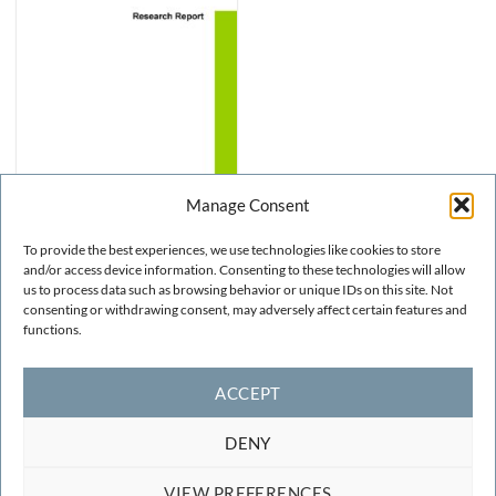
Manage Consent
To provide the best experiences, we use technologies like cookies to store
STRUCTURAL AND SOIL MECHANICS
and/or access device information. Consenting to these technologies will allow
Viscous Damage Model for
us to process data such as browsing behavior or unique IDs on this site. Not
Timoshenko Beam
consenting or withdrawing consent, may adversely affect certain features and
Structures
functions.
FREE!
ACCEPT
1
2
3
…
17
18
19
20
DENY
VIEW PREFERENCES