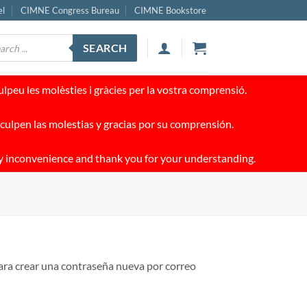
el
CIMNE Congress Bureau
CIMNE Bookstore
ucts
SEARCH
ch
peu les molèsties i gràcies per la vostra comprensió.
culpen las molestias y gracias por su comprensión.
y inconvenience and thank you for your understanding.
para crear una contraseña nueva por correo