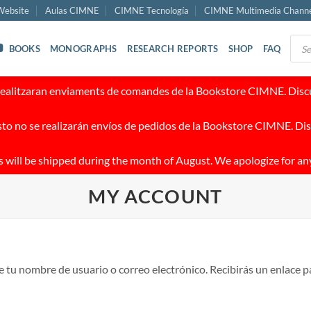
ebsite
Aulas CIMNE
CIMNE Tecnología
CIMNE Multimedia Chann
Prod
BOOKS
MONOGRAPHS
RESEARCH REPORTS
SHOP
FAQ
sear
realitzaran enviaments de comandes de la Bookstore CIMNE. Discul
to no se realizarán envíos de pedidos de la Bookstore CIMNE. Dis
 will be shipped during the month of August. We apologize for an
MY ACCOUNT
ce tu nombre de usuario o correo electrónico. Recibirás un enlace 
torio