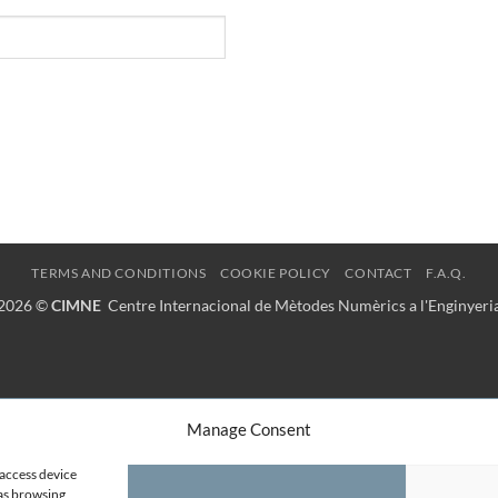
TERMS AND CONDITIONS
COOKIE POLICY
CONTACT
F.A.Q.
2026 ©
CIMNE
Centre Internacional de Mètodes Numèrics a l'Enginyeri
Manage Consent
 access device
 as browsing