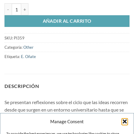
Reflexiones sobre el tránsito de la idea al producto en el entorno de 
AÑADIR AL CARRITO
SKU:
PI359
Categoría:
Other
Etiqueta:
E. Oñate
DESCRIPCIÓN
Se presentan reflexiones sobre el ciclo que las ideas recorren
desde que surgen en un entorno universitario hasta que se
transforman en un producto industrial. Se concretan estas
Manage Consent
reflexiones en el contexto de la Escuela Técnica Superior de
Ingenieros de Caminos, Canales y Puertos de la Universitat
To provide the best experiences, we use technologies like cookies to store