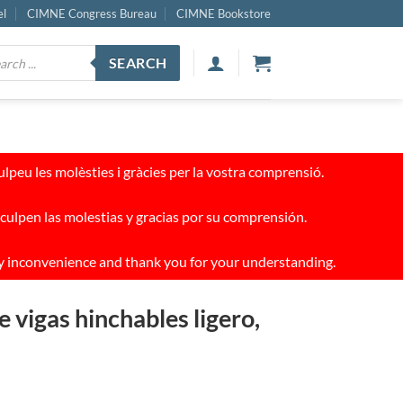
el
CIMNE Congress Bureau
CIMNE Bookstore
ucts
SEARCH
ch
peu les molèsties i gràcies per la vostra comprensió.
culpen las molestias y gracias por su comprensión.
y inconvenience and thank you for your understanding.
 vigas hinchables ligero,