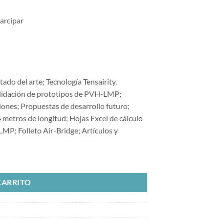
Marcipar
ado del arte; Tecnología Tensairity.
idación de prototipos de PVH-LMP;
ones; Propuestas de desarrollo futuro;
metros de longitud; Hojas Excel de cálculo
LMP; Folleto Air-Bridge; Artículos y
modular y portátil cantidad
CARRITO