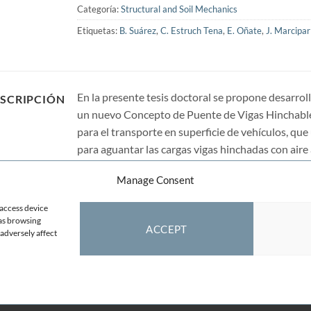
Categoría:
Structural and Soil Mechanics
Etiquetas:
B. Suárez
,
C. Estruch Tena
,
E. Oñate
,
J. Marcipar
En la presente tesis doctoral se propone desarrol
SCRIPCIÓN
un nuevo Concepto de Puente de Vigas Hinchable
para el transporte en superficie de vehículos, que
para aguantar las cargas vigas hinchadas con aire 
compuestos de altas prestaciones.
Manage Consent
 access device
 as browsing
ACCEPT
adversely affect
TERMS AND CONDITIONS
COOKIE POLICY
CONTACT
F.A.Q.
2026 ©
CIMNE
Centre Internacional de Mètodes Numèrics a l'Enginyeri