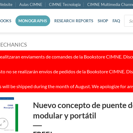
ebsite
Aulas CIMNE
CIMNE Tecnología
CIMNE Multimedia Chann
Prod
BOOKS
MONOGRAPHS
RESEARCH REPORTS
SHOP
FAQ
sear
MECHANICS
realitzaran enviaments de comandes de la Bookstore CIMNE. Discul
to no se realizarán envíos de pedidos de la Bookstore CIMNE. Dis
 will be shipped during the month of August. We apologize for an
Nuevo concepto de puente de
modular y portátil