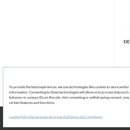
DE
To provide the best experiences, we use technologies like cookies to store and/or
information. Consenting to these technologies will allow us to process data such
behavior or unique IDs on this site. Not consenting or withdrawing consent, may 
certain features and functions.
Cookie Policy
Declaración de privacidad
Terms and Conditions