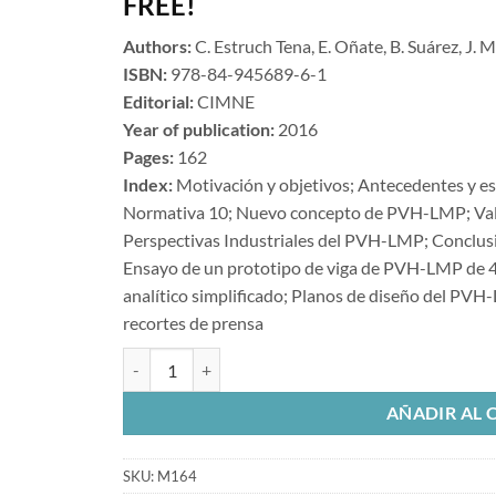
FREE!
Authors:
C. Estruch Tena, E. Oñate, B. Suárez, J. 
ISBN:
978-84-945689-6-1
Editorial:
CIMNE
Year of publication:
2016
Pages:
162
Index:
Motivación y objetivos; Antecedentes y est
Normativa 10; Nuevo concepto de PVH-LMP; Val
Perspectivas Industriales del PVH-LMP; Conclusi
Ensayo de un prototipo de viga de PVH-LMP de 4 
analítico simplificado; Planos de diseño del PVH-
recortes de prensa
Nuevo concepto de puente de vigas hinchables ligero, 
AÑADIR AL 
SKU:
M164