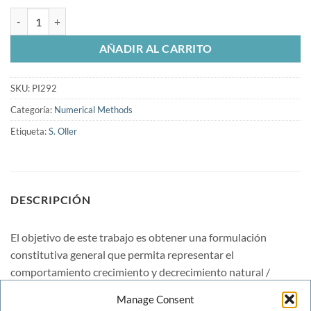
Modelo constitutivo para el comportamiento de tejidos biologicos bl
AÑADIR AL CARRITO
SKU:
PI292
Categoría:
Numerical Methods
Etiqueta:
S. Oller
DESCRIPCIÓN
El objetivo de este trabajo es obtener una formulación
constitutiva general que permita representar el
comportamiento crecimiento y decrecimiento natural /
patológico, remodelación de absorción y de regeneración- de
Manage Consent
los tejidos biológicos blandos. Entiéndase por tejidos