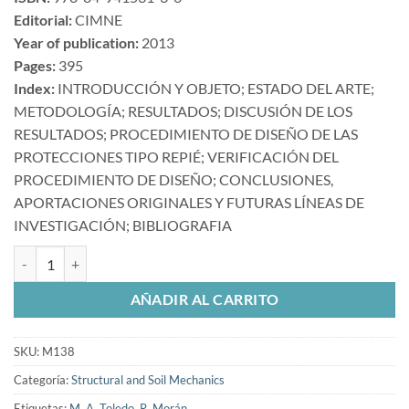
Editorial:
CIMNE
Year of publication:
2013
Pages:
395
Index:
INTRODUCCIÓN Y OBJETO; ESTADO DEL ARTE;
METODOLOGÍA; RESULTADOS; DISCUSIÓN DE LOS
RESULTADOS; PROCEDIMIENTO DE DISEÑO DE LAS
PROTECCIONES TIPO REPIÉ; VERIFICACIÓN DEL
PROCEDIMIENTO DE DISEÑO; CONCLUSIONES,
APORTACIONES ORIGINALES Y FUTURAS LÍNEAS DE
INVESTIGACIÓN; BIBLIOGRAFIA
Investigación sobre el diseño de protecciones tipo repié para evitar e
AÑADIR AL CARRITO
SKU:
M138
Categoría:
Structural and Soil Mechanics
Etiquetas:
M. A. Toledo
,
R. Morán