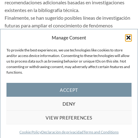
recomendaciones adicionales basadas en investigaciones
existentes en la bibliografía técnica.
Finalmente, se han sugerido posibles líneas de investigación
futuras para ampliar el conocimiento de fenómenos
complejos que influyen en el comportamiento de este tipo de
Manage Consent
protección como son el efecto de escala, la anisotropía de la
escollera, las leyes de resistencia que rigen la filtración
To provide the best experiences, we use technologies like cookies to store
turbulenta a través de medios granulares, los efectos de
and/or access device information. Consenting to these technologies will allow
us to process data such as browsing behavior or unique IDs on this site. Not
cimentaciones poco competentes o la propia caracterización
consenting or withdrawing consent, may adversely affect certain features and
de las propiedades de la escollera de presas.
functions.
ACCEPT
DENY
VIEW PREFERENCES
TERMS AND CONDITIONS
COOKIE POLICY
CONTACT
F.A.Q.
2026 ©
CIMNE
Centre Internacional de Mètodes Numèrics a
Cookie Policy
Declaración de privacidad
Terms and Conditions
l'Enginyeria