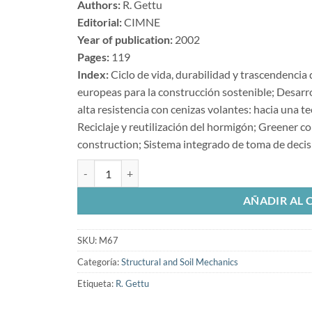
Authors:
R. Gettu
Editorial:
CIMNE
Year of publication:
2002
Pages:
119
Index:
Ciclo de vida, durabilidad y trascendencia 
europeas para la construcción sostenible; Desar
alta resistencia con cenizas volantes: hacia una 
Reciclaje y reutilización del hormigón; Greener c
construction; Sistema integrado de toma de decis
Desarrollo sostenible del cemento y del hormigón can
AÑADIR AL 
SKU:
M67
Categoría:
Structural and Soil Mechanics
Etiqueta:
R. Gettu