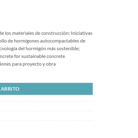
de los materiales de construcción; Iniciativas
rollo de hormigones autocompactables de
tecnología del hormigón más sostenible;
oncrete for sustainable concrete
iones para proyecto y obra
tidad
CARRITO