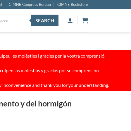
el
CIMNE Congress Bureau
CIMNE Bookstore
ucts
SEARCH
ch
peu les molèsties i gràcies per la vostra comprensió.
culpen las molestias y gracias por su comprensión.
y inconvenience and thank you for your understanding.
emento y del hormigón