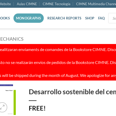
ebsite
Aulas CIMNE
CIMNE Tecnología
CIMNE Multimedia Chann
Prod
BOOKS
MONOGRAPHS
RESEARCH REPORTS
SHOP
FAQ
sear
MECHANICS
realitzaran enviaments de comandes de la Bookstore CIMNE. Discul
to no se realizarán envíos de pedidos de la Bookstore CIMNE. Dis
 will be shipped during the month of August. We apologize for an
Desarrollo sostenible del c
FREE!