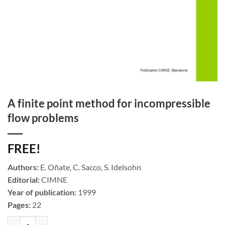
A finite point method for incompressible
flow problems
FREE!
Authors:
E. Oñate, C. Sacco, S. Idelsohn
Editorial:
CIMNE
Year of publication:
1999
Pages:
22
A finite point method for incompressible flow problems cantidad