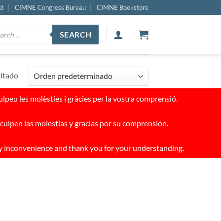
el
CIMNE Congress Bureau
CIMNE Bookstore
ucts
SEARCH
ch
ultado
peu les molèsties i gràcies per la vostra comprensió.
culpen las molestias y gracias por su comprensión.
y inconvenience and thank you for your understanding.