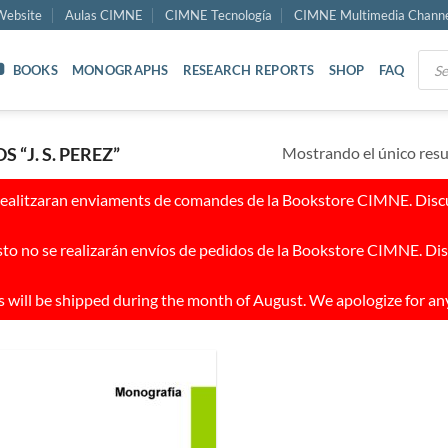
ebsite
Aulas CIMNE
CIMNE Tecnología
CIMNE Multimedia Chann
Prod
BOOKS
MONOGRAPHS
RESEARCH REPORTS
SHOP
FAQ
sear
Mostrando el único res
“J. S. PEREZ”
realitzaran enviaments de comandes de la Bookstore CIMNE. Discul
to no se realizarán envíos de pedidos de la Bookstore CIMNE. Dis
 will be shipped during the month of August. We apologize for an