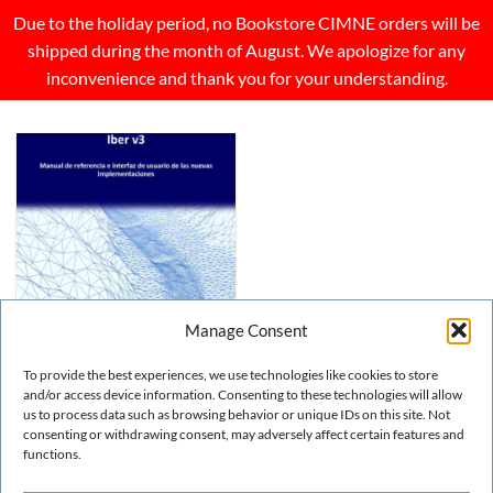
Due to the holiday period, no Bookstore CIMNE orders will be
shipped during the month of August. We apologize for any
inconvenience and thank you for your understanding.
Manage Consent
To provide the best experiences, we use technologies like cookies to store
and/or access device information. Consenting to these technologies will allow
us to process data such as browsing behavior or unique IDs on this site. Not
CIVIL & ENVIRONMENT
Iber v3: Manual de
consenting or withdrawing consent, may adversely affect certain features and
referencia e interfaz de
functions.
usuario de las nuevas
implementaciones (digital)