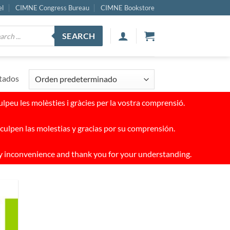
el
CIMNE Congress Bureau
CIMNE Bookstore
ucts
SEARCH
ch
ltados
peu les molèsties i gràcies per la vostra comprensió.
culpen las molestias y gracias por su comprensión.
y inconvenience and thank you for your understanding.