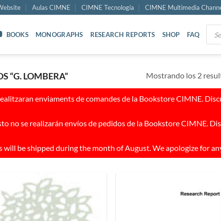
ebsite
Aulas CIMNE
CIMNE Tecnología
CIMNE Multimedia Chann
Prod
BOOKS
MONOGRAPHS
RESEARCH REPORTS
SHOP
FAQ
sear
Mostrando los 2 resu
S “G. LOMBERA”
realitzaran enviaments de comandes de la Bookstore CIMNE. Discul
to no se realizarán envíos de pedidos de la Bookstore CIMNE. Dis
 will be shipped during the month of August. We apologize for an