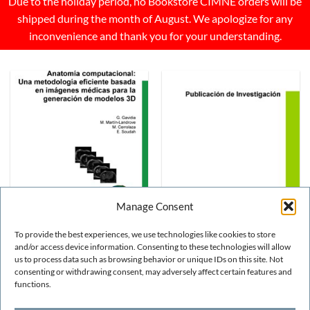
Due to the holiday period, no Bookstore CIMNE orders will be
shipped during the month of August. We apologize for any
inconvenience and thank you for your understanding.
Manage Consent
To provide the best experiences, we use technologies like cookies to store
and/or access device information. Consenting to these technologies will allow
BIOMEDICAL ENGINEERING
BIOMEDICAL ENGINEERING
Anatomía computacional:
Clasificadores basados en
us to process data such as browsing behavior or unique IDs on this site. Not
una metodologia eficiente
máquinas de soporte vertical
consenting or withdrawing consent, may adversely affect certain features and
basada en imágenes médicas
para el diagnóstico y
functions.
para la generación de
predicción de la enfermedas
modelos 3D
de Alzheimer