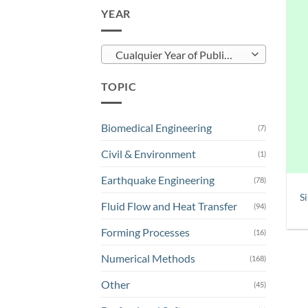
YEAR
Cualquier Year of Publication
TOPIC
Biomedical Engineering
(7)
Civil & Environment
(1)
Earthquake Engineering
(78)
S
Fluid Flow and Heat Transfer
(94)
Forming Processes
(16)
Numerical Methods
(168)
Other
(45)