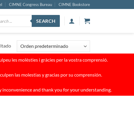
el
CIMNE Congress Bureau
CIMNE Bookstore
ucts
SEARCH
ch
ultado
peu les molèsties i gràcies per la vostra comprensió.
culpen las molestias y gracias por su comprensión.
y inconvenience and thank you for your understanding.