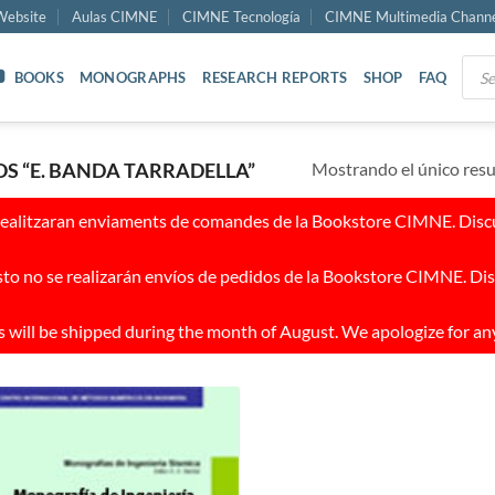
ebsite
Aulas CIMNE
CIMNE Tecnología
CIMNE Multimedia Chann
Prod
BOOKS
MONOGRAPHS
RESEARCH REPORTS
SHOP
FAQ
sear
Mostrando el único res
 “E. BANDA TARRADELLA”
realitzaran enviaments de comandes de la Bookstore CIMNE. Discul
to no se realizarán envíos de pedidos de la Bookstore CIMNE. Dis
 will be shipped during the month of August. We apologize for an